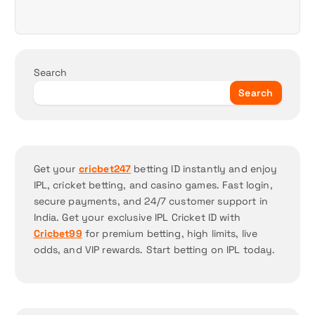
Search
Search
Get your
cricbet247
betting ID instantly and enjoy
IPL, cricket betting, and casino games. Fast login,
secure payments, and 24/7 customer support in
India. Get your exclusive IPL Cricket ID with
Cricbet99
for premium betting, high limits, live
odds, and VIP rewards. Start betting on IPL today.