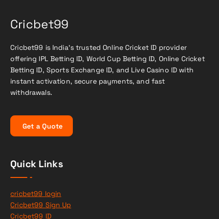
Cricbet99
Cricbet99 is India's trusted Online Cricket ID provider
offering IPL Betting ID, World Cup Betting ID, Online Cricket
Betting ID, Sports Exchange ID, and Live Casino ID with
instant activation, secure payments, and fast
withdrawals.
G
e
t
a
Q
u
o
t
e
Quick Links
cricbet99 login
Cricbet99 Sign Up
Cricbet99 ID