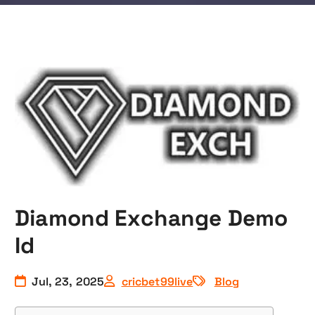
Diamond Exchange Demo
Id
Jul, 23, 2025
cricbet99live
Blog