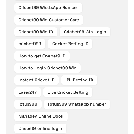
Cricbet99 WhatsApp Number
Cricbet99 Win Customer Care
Cricbet99 Win ID
Cricbet99 Win Login
cricbet999
Cricket Betting ID
How to get Onebet9 ID
How to Login Cricbet99 Win
Instant Cricket ID
IPL Betting ID
Laser247
Live Cricket Betting
lotus999
lotus999 whatsapp number
Mahadev Online Book
Onebet9 online login