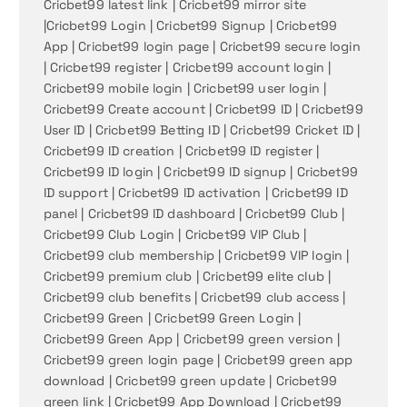
Cricbet99 latest link | Cricbet99 mirror site
|Cricbet99 Login | Cricbet99 Signup | Cricbet99
App | Cricbet99 login page | Cricbet99 secure login
| Cricbet99 register | Cricbet99 account login |
Cricbet99 mobile login | Cricbet99 user login |
Cricbet99 Create account | Cricbet99 ID | Cricbet99
User ID | Cricbet99 Betting ID | Cricbet99 Cricket ID |
Cricbet99 ID creation | Cricbet99 ID register |
Cricbet99 ID login | Cricbet99 ID signup | Cricbet99
ID support | Cricbet99 ID activation | Cricbet99 ID
panel | Cricbet99 ID dashboard | Cricbet99 Club |
Cricbet99 Club Login | Cricbet99 VIP Club |
Cricbet99 club membership | Cricbet99 VIP login |
Cricbet99 premium club | Cricbet99 elite club |
Cricbet99 club benefits | Cricbet99 club access |
Cricbet99 Green | Cricbet99 Green Login |
Cricbet99 Green App | Cricbet99 green version |
Cricbet99 green login page | Cricbet99 green app
download | Cricbet99 green update | Cricbet99
green link | Cricbet99 App Download | Cricbet99