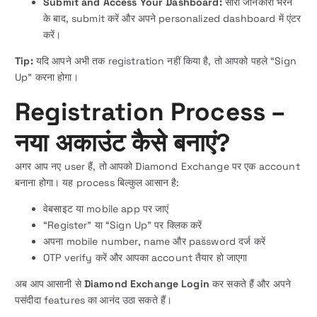
Submit and Access Your Dashboard:
सारी जानकारी भरने
के बाद, submit करें और अपने personalized dashboard में एंटर
करें।
Tip:
यदि आपने अभी तक registration नहीं किया है, तो आपको पहले “Sign
Up” करना होगा।
Registration Process –
नया अकाउंट कैसे बनाएं?
अगर आप नए user हैं, तो आपको Diamond Exchange पर एक account
बनाना होगा। यह process बिल्कुल आसान है:
वेबसाइट या mobile app पर जाएं
“Register” या “Sign Up” पर क्लिक करें
अपना mobile number, name और password दर्ज करें
OTP verify करें और आपका account तैयार हो जाएगा
अब आप आसानी से
Diamond Exchange Login
कर सकते हैं और अपने
पसंदीदा features का आनंद उठा सकते हैं।