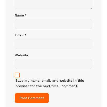
i
o
Name
*
n
Email
*
Website
Save my name, email, and website in this
browser for the next time I comment.