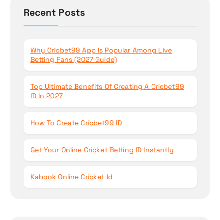
Recent Posts
Why Cricbet99 App Is Popular Among Live
Betting Fans (2027 Guide)
Top Ultimate Benefits Of Creating A Cricbet99
ID In 2027
How To Create Cricbet99 ID
Get Your Online Cricket Betting ID Instantly
Kabook Online Cricket Id