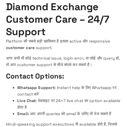
Diamond Exchange
Customer Care – 24/7
Support
Platform की सबसे बड़ी खासियत है इसका active और responsive
customer care
support.
अगर कभी भी कोई technical issue, login error, या कोई और query हो,
तो आप customer support से सीधे संपर्क कर सकते हैं।
Contact Options:
Whatsapp Support:
Instant help के लिए Whatsapp पर
contact करें
Live Chat:
वेबसाइट पर 24×7 live chat का option available
होता है
Email:
आप अपनी queries को email के ज़रिए भी भेज सकते हैं
Hindi-speaking support executives भी available होते हैं, जिससे