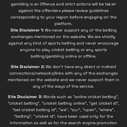
gambling is an Offence and strict actions will be taken
against the offenders please review guidelines
corresponding to your region before engaging on the
platform.
Site Disclaimer 1:
We never support any of the betting
exchanges mentioned on the website. We are strictly
against any kind of sports betting and never encourage
anyone to play cricket betting or any sports
betting/gambling online or offline.
Site Disclaimer 2:
We don't have any direct or indirect
connections/networks/links with any of the exchanges
mentioned on the website and we never support them in
any of the ways of the service.
Site Disclaimer 3:
Words such as "online cricket betting",
"cricket betting", "cricket betting online", "get cricket id",
"bet cricket betting id", "we", "our", "open", "where",
"betting", "cricket id", have been used only for the
information as well as for the search engine promotion