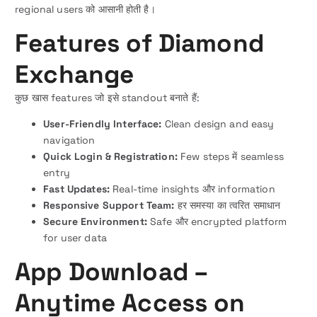
regional users को आसानी होती है।
Features of Diamond
Exchange
कुछ खास features जो इसे standout बनाते हैं:
User-Friendly Interface:
Clean design and easy
navigation
Quick Login & Registration:
Few steps में seamless
entry
Fast Updates:
Real-time insights और information
Responsive Support Team:
हर समस्या का त्वरित समाधान
Secure Environment:
Safe और encrypted platform
for user data
App Download –
Anytime Access on