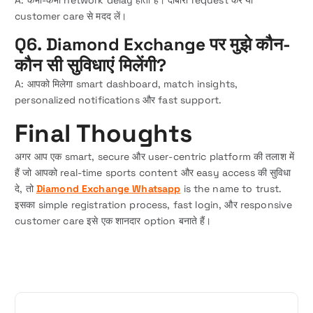
customer care से मदद लें।
Q6. Diamond Exchange पर मुझे कौन-
कौन सी सुविधाएं मिलेंगी?
A: आपको मिलेगा smart dashboard, match insights,
personalized notifications और fast support.
Final Thoughts
अगर आप एक smart, secure और user-centric platform की तलाश में
हैं जो आपको real-time sports content और easy access की सुविधा
दे, तो
Diamond Exchange Whatsapp
is the name to trust.
इसका simple registration process, fast login, और responsive
customer care इसे एक शानदार option बनाते हैं।
P