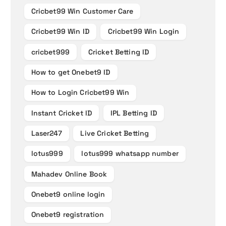
Cricbet99 Win Customer Care
Cricbet99 Win ID
Cricbet99 Win Login
cricbet999
Cricket Betting ID
How to get Onebet9 ID
How to Login Cricbet99 Win
Instant Cricket ID
IPL Betting ID
Laser247
Live Cricket Betting
lotus999
lotus999 whatsapp number
Mahadev Online Book
Onebet9 online login
Onebet9 registration