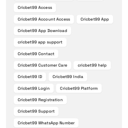
Cricbet99 Access
Cricbet99 Account Access
Cricbet99 App
Cricbet99 App Download
cricbet99 app support
Cricbet99 Contact
Cricbet99 Customer Care
cricbet99 help
Cricbet99 ID
Cricbet99 India
Cricbet99 Login
Cricbet99 Platform
Cricbet99 Registration
Cricbet99 Support
Cricbet99 WhatsApp Number