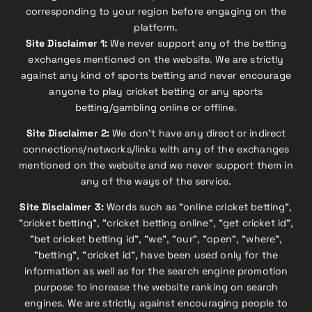
corresponding to your region before engaging on the
platform.
Site Disclaimer 1:
We never support any of the betting
exchanges mentioned on the website. We are strictly
against any kind of sports betting and never encourage
anyone to play cricket betting or any sports
betting/gambling online or offline.
Site Disclaimer 2:
We don't have any direct or indirect
connections/networks/links with any of the exchanges
mentioned on the website and we never support them in
any of the ways of the service.
Site Disclaimer 3:
Words such as "online cricket betting",
"cricket betting", "cricket betting online", "get cricket id",
"bet cricket betting id", "we", "our", "open", "where",
"betting", "cricket id", have been used only for the
information as well as for the search engine promotion
purpose to increase the website ranking on search
engines. We are strictly against encouraging people to