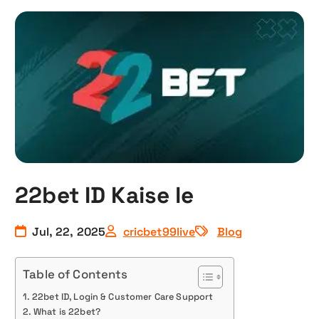
22bet ID Kaise le
Jul, 22, 2025
cricbet99live
Blog
Table of Contents
22bet ID, Login & Customer Care Support
What is 22bet?