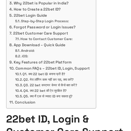
Why 22bet is Popular in India?
How to Create a 22bet ID?
22bet Login Guide
Step-by-Step Login Process:
Forgot Password or Login Issues?
22bet Customer Care Support
How to Contact Customer Care:
App Download – Quick Guide
Android:
iOS:
Key Features of 22bet Platform
Common FAQs – 22bet ID, Login, Support
Q1. क्या 22 bet ID बनाना फ्री है?
Q2. मेरा लॉगिन काम नहीं कर रहा, क्या करें?
Q3. 22 bet कस्टमर केयर से कैसे बात करें?
Q4. क्या 22 bet की ऐप सुरक्षित है?
Q5. क्या मैं एक से ज्यादा ID बना सकता हूं?
Conclusion
22bet ID, Login &