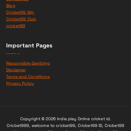
Blog
Cricbet99 Win
Cricbet99 Club
cricket99
Important Pages
Responsible Gambling
Disclaimer
Terms and Conditions
Privacy Policy
Copyright © 2026 India play Online cricket id.
Cricbet999, welcome to cricbet99, Cricbet99 ID, Cricbet99