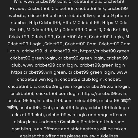
Win, www cricbet99 com, Cricbet99 india, Crichet99
Review, Cricbet 99, Cic bet 99, cricbet99 link, cricbet99
website, cricbet99 online, cricbeto9 live, cricbet9 phone
number, Http Cricbet99, Http M Cricbet 99, Https M Cric
Bet 99, M Cricbet99, My Cricbet99 Game ID, Cric Bet 99,
Cricket99, Cricket 99, Cricbet99 App, Cricbet99 Login, M
Cricbet99 Login ,Cribet99, Cricbet99 Com, Cricbet99 Com
Login, cricbet99.id, cricbet99.biz, https://cricbet99.green,
cricbet99 green login, cricbet99.green login, cricket 99
club, www cricbet99 com login, cricbet99.green login,
https cricbet99.win green, cricbet99 green login, www
cricbet99 win login, cricbet99.club login, cricbet,
cricbet99.biz, cricbet99.green login, cricbet99.com login,
crickbet99, cricket 99 com login, https://cricbet99.win,
cricket 99 login, cribet 99.com, cricbett99, cricbet99 आईडी
लॉगिन, cricbet99. Club, cricket99 login, cricbet99 link login,
cricket 99.club, cricbet99.win login underage offence
dialog icon Underage Gambling Restricted Underage
gambling is an Offence and strict actions will be taken
against the offenders please review guidelines