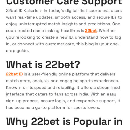
Customer Care Support
22bet ID Kaise le :- In today’s digital-first sports era, users
want real-time updates, smooth access, and secure IDs to
enjoy uninterrupted match insights and predictions. One
such trusted name making headlines is
22bet
. Whether
you’re looking to create a new ID, understand how to log
in, or connect with customer care, this blog is your one-
stop guide.
What is 22bet?
22bet ID
is a user-friendly online platform that delivers
match stats, analysis, and engaging sports experiences.
Known for its speed and reliability, it offers a streamlined
interface that caters to fans across India. With an easy
sign-up process, secure login, and responsive support, it
has become a go-to platform for sports lovers.
Why 22bet is Popular in