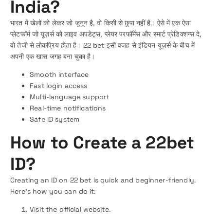
India?
भारत में खेलों को लेकर जो जुनून है, वो किसी से छुपा नहीं है। ऐसे में एक ऐसा
प्लेटफॉर्म जो यूज़र्स को लाइव अपडेट्स, प्लेयर परफॉर्मेंस और स्मार्ट प्रेडिक्शन्स दे,
वो तेजी से लोकप्रिय होता है। 22 bet इसी वजह से इंडियन यूज़र्स के बीच में
अपनी एक खास जगह बना चुका है।
Smooth interface
Fast login access
Multi-language support
Real-time notifications
Safe ID system
How to Create a 22bet
ID?
Creating an ID on 22 bet is quick and beginner-friendly.
Here’s how you can do it:
Visit the official website.