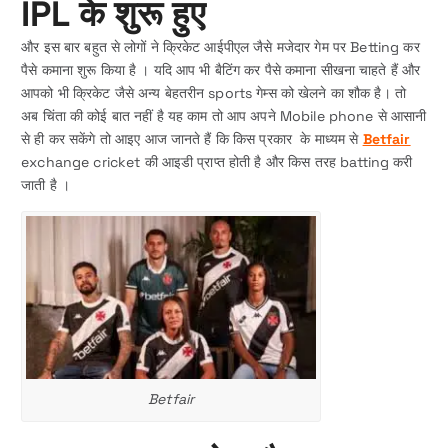
IPL के शुरू हुए
और इस बार बहुत से लोगों ने क्रिकेट आईपीएल जैसे मजेदार गेम पर Betting कर
पैसे कमाना शुरू किया है । यदि आप भी बैटिंग कर पैसे कमाना सीखना चाहते हैं और
आपको भी क्रिकेट जैसे अन्य बेहतरीन sports गेम्स को खेलने का शौक है। तो
अब चिंता की कोई बात नहीं है यह काम तो आप अपने Mobile phone से आसानी
से ही कर सकेंगे तो आइए आज जानते हैं कि किस प्रकार के माध्यम से
Betfair
exchange cricket की आइडी प्राप्त होती है और किस तरह batting करी
जाती है ।
Betfair