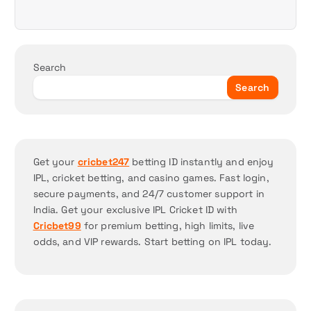
Search
Search
Get your
cricbet247
betting ID instantly and enjoy
IPL, cricket betting, and casino games. Fast login,
secure payments, and 24/7 customer support in
India. Get your exclusive IPL Cricket ID with
Cricbet99
for premium betting, high limits, live
odds, and VIP rewards. Start betting on IPL today.