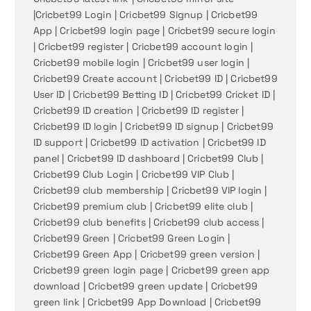
|Cricbet99 Login | Cricbet99 Signup | Cricbet99
App | Cricbet99 login page | Cricbet99 secure login
| Cricbet99 register | Cricbet99 account login |
Cricbet99 mobile login | Cricbet99 user login |
Cricbet99 Create account | Cricbet99 ID | Cricbet99
User ID | Cricbet99 Betting ID | Cricbet99 Cricket ID |
Cricbet99 ID creation | Cricbet99 ID register |
Cricbet99 ID login | Cricbet99 ID signup | Cricbet99
ID support | Cricbet99 ID activation | Cricbet99 ID
panel | Cricbet99 ID dashboard | Cricbet99 Club |
Cricbet99 Club Login | Cricbet99 VIP Club |
Cricbet99 club membership | Cricbet99 VIP login |
Cricbet99 premium club | Cricbet99 elite club |
Cricbet99 club benefits | Cricbet99 club access |
Cricbet99 Green | Cricbet99 Green Login |
Cricbet99 Green App | Cricbet99 green version |
Cricbet99 green login page | Cricbet99 green app
download | Cricbet99 green update | Cricbet99
green link | Cricbet99 App Download | Cricbet99