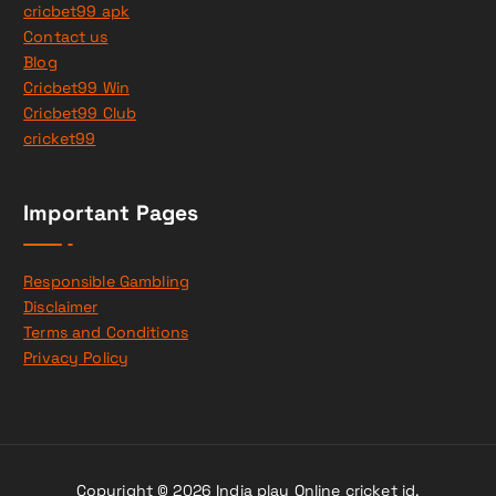
cricbet99 apk
Contact us
Blog
Cricbet99 Win
Cricbet99 Club
cricket99
Important Pages
Responsible Gambling
Disclaimer
Terms and Conditions
Privacy Policy
Copyright © 2026 India play Online cricket id.