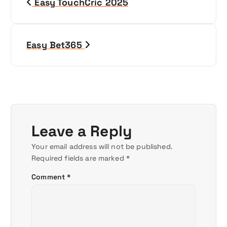
Easy TouchCric 2025
o
s
Easy Bet365
t
n
a
v
Leave a Reply
i
Your email address will not be published.
Required fields are marked
*
g
Comment
*
a
t