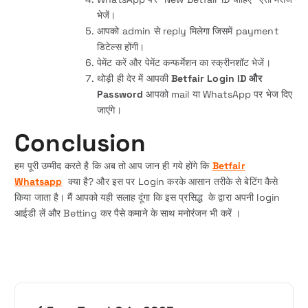
भेजें।
आपको admin से reply मिलेगा जिसमें payment
डिटेल्स होंगी।
पेमेंट करें और पेमेंट कन्फर्मेशन का स्क्रीनशॉट भेजें।
थोड़ी ही देर में आपकी
Betfair Login ID और
Password
आपको mail या WhatsApp पर भेज दिए
जाएंगे।
Conclusion
हम पूरी उम्मीद करते है कि अब तो आप जान ही गये होंगे कि
Betfair
Whatsapp
क्या है? और इस पर Login करके आसान तरीके से बेटिंग कैसे
किया जाता है। मैं आपको यही सलाह दूंगा कि इस प्रसिद्ध के द्वारा अपनी login
आईडी लें और Betting कर पैसे कमाने के साथ मनोरंजन भी करें ।
P