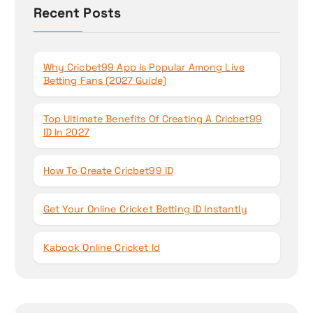
Recent Posts
Why Cricbet99 App Is Popular Among Live
Betting Fans (2027 Guide)
Top Ultimate Benefits Of Creating A Cricbet99
ID In 2027
How To Create Cricbet99 ID
Get Your Online Cricket Betting ID Instantly
Kabook Online Cricket Id