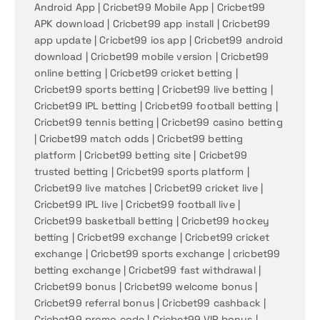
Android App | Cricbet99 Mobile App | Cricbet99
APK download | Cricbet99 app install | Cricbet99
app update | Cricbet99 ios app | Cricbet99 android
download | Cricbet99 mobile version | Cricbet99
online betting | Cricbet99 cricket betting |
Cricbet99 sports betting | Cricbet99 live betting |
Cricbet99 IPL betting | Cricbet99 football betting |
Cricbet99 tennis betting | Cricbet99 casino betting
| Cricbet99 match odds | Cricbet99 betting
platform | Cricbet99 betting site | Cricbet99
trusted betting | Cricbet99 sports platform |
Cricbet99 live matches | Cricbet99 cricket live |
Cricbet99 IPL live | Cricbet99 football live |
Cricbet99 basketball betting | Cricbet99 hockey
betting | Cricbet99 exchange | Cricbet99 cricket
exchange | Cricbet99 sports exchange | cricbet99
betting exchange | Cricbet99 fast withdrawal |
Cricbet99 bonus | Cricbet99 welcome bonus |
Cricbet99 referral bonus | Cricbet99 cashback |
Cricbet99 promo code | Cricbet99 VIP bonus |