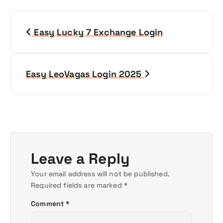
P
Easy Lucky 7 Exchange Login
o
s
Easy LeoVagas Login 2025
t
n
a
v
Leave a Reply
i
Your email address will not be published.
Required fields are marked
*
g
Comment
*
a