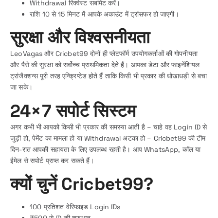
Withdrawal रिक्वेस्ट सबमिट करें।
राशि 10 से 15 मिनट में आपके अकाउंट में ट्रांसफर हो जाएगी।
सुरक्षा और विश्वसनीयता
LeoVagas और Cricbet99 दोनों ही प्लेटफॉर्म उपयोगकर्ताओं की गोपनीयता
और पैसे की सुरक्षा को सर्वोच्च प्राथमिकता देते हैं। आपका डेटा और फाइनेंशियल
ट्रांजैक्शन्स पूरी तरह एन्क्रिप्टेड होते हैं ताकि किसी भी प्रकार की धोखाधड़ी से बचा
जा सके।
24×7 सपोर्ट सिस्टम
अगर कभी भी आपको किसी भी प्रकार की समस्या आती है – चाहे वह Login ID से
जुड़ी हो, पेमेंट का मामला हो या Withdrawal अटका हो – Cricbet99 की टीम
दिन-रात आपकी सहायता के लिए उपलब्ध रहती है। आप WhatsApp, कॉल या
ईमेल से सपोर्ट प्राप्त कर सकते हैं।
क्यों चुनें Cricbet99?
100 प्रतिशत वेरिफाइड Login IDs
₹500 से ID की शुरुआत