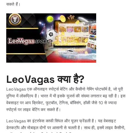
सकते हैं।
LeoVagas क्या है?
LeoVagas एक ऑनलाइन स्पोर्ट्स बेटिंग और कैसीनो गेमिंग प्लेटफॉर्म है, जो पूरी
दुनिया में लोकप्रिय है। भारत में भी इसके यूजर्स की संख्या लगातार बढ़ रही है। इस
वेबसाइट पर आप क्रिकेट, फुटबॉल, टेनिस, बॉक्सिंग, हॉकी जैसे 10 से ज्यादा
स्पोर्ट्स पर लाइव बेटिंग कर सकते हैं।
LeoVagas का इंटरफेस काफी सिंपल और यूज़र फ्रेंडली है। यह वेबसाइट
डेस्कटॉप और मोबाइल दोनों पर आसानी से चलती है। साथ ही, इसमें लाइव कैसीनो,