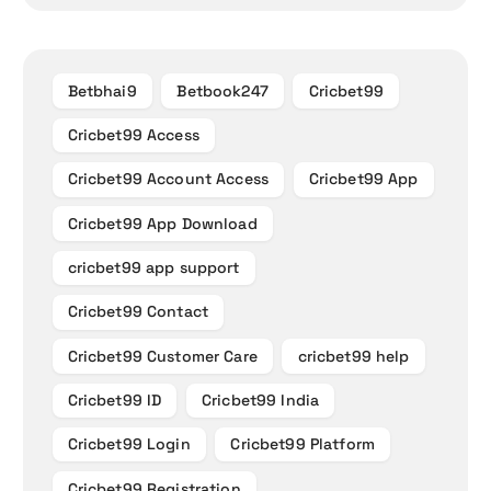
Betbhai9
Betbook247
Cricbet99
Cricbet99 Access
Cricbet99 Account Access
Cricbet99 App
Cricbet99 App Download
cricbet99 app support
Cricbet99 Contact
Cricbet99 Customer Care
cricbet99 help
Cricbet99 ID
Cricbet99 India
Cricbet99 Login
Cricbet99 Platform
Cricbet99 Registration