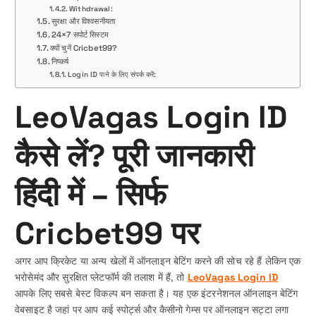
Withdrawal:
सुरक्षा और विश्वसनीयता
24×7 सपोर्ट सिस्टम
क्यों चुनें Cricbet99?
निष्कर्ष
Login ID पाने के लिए संपर्क करें:
LeoVagas Login ID
कैसे लें? पूरी जानकारी
हिंदी में – सिर्फ
Cricbet99 पर
अगर आप क्रिकेट या अन्य खेलों में ऑनलाइन बेटिंग करने की सोच रहे हैं लेकिन एक
भरोसेमंद और सुरक्षित प्लेटफॉर्म की तलाश में हैं, तो
LeoVagas Login ID
आपके लिए सबसे बेस्ट विकल्प बन सकता है। यह एक इंटरनेशनल ऑनलाइन बेटिंग
वेबसाइट है जहां पर आप कई स्पोर्ट्स और कैसीनो गेम्स पर ऑनलाइन सट्टा लगा