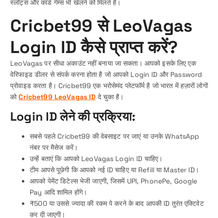
स्लॉट्स और कार्ड गेम्स भी खेलने को मिलते हैं।
Cricbet99 से LeoVagas
Login ID कैसे प्राप्त करें?
LeoVagas पर सीधा अकाउंट नहीं बनाया जा सकता। आपको इसके लिए एक
वेरिफाइड डीलर से संपर्क करना होता है जो आपको Login ID और Password
प्रोवाइड करता है। Cricbet99 एक भरोसेमंद प्लेटफॉर्म है जो भारत में हज़ारों लोगों
को
Cricbet99 LeoVagas ID
दे चुका है।
Login ID लेने की प्रक्रिया:
सबसे पहले Cricbet99 की वेबसाइट पर जाएं या उनके WhatsApp
नंबर पर मैसेज करें।
उन्हें बताएं कि आपको LeoVagas Login ID चाहिए।
टीम आपसे पूछेगी कि आपको नई ID चाहिए या Refill या Master ID।
आपको पेमेंट डिटेल्स भेजी जाएगी, जिसमें UPI, PhonePe, Google
Pay आदि शामिल होंगे।
₹500 या उससे ज्यादा की रकम पे करने के बाद आपकी ID तुरंत एक्टिवेट
कर दी जाएगी।