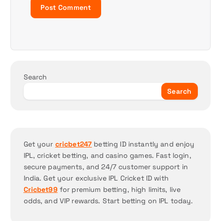
Search
Search
Get your
cricbet247
betting ID instantly and enjoy
IPL, cricket betting, and casino games. Fast login,
secure payments, and 24/7 customer support in
India. Get your exclusive IPL Cricket ID with
Cricbet99
for premium betting, high limits, live
odds, and VIP rewards. Start betting on IPL today.