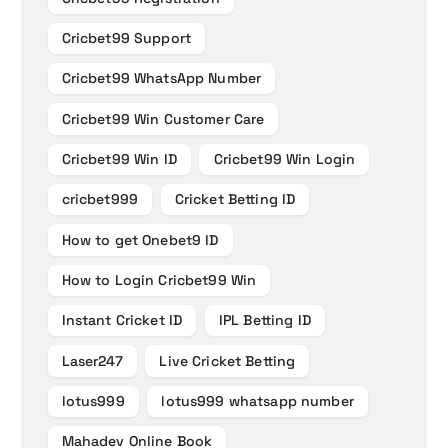
Cricbet99 Support
Cricbet99 WhatsApp Number
Cricbet99 Win Customer Care
Cricbet99 Win ID
Cricbet99 Win Login
cricbet999
Cricket Betting ID
How to get Onebet9 ID
How to Login Cricbet99 Win
Instant Cricket ID
IPL Betting ID
Laser247
Live Cricket Betting
lotus999
lotus999 whatsapp number
Mahadev Online Book