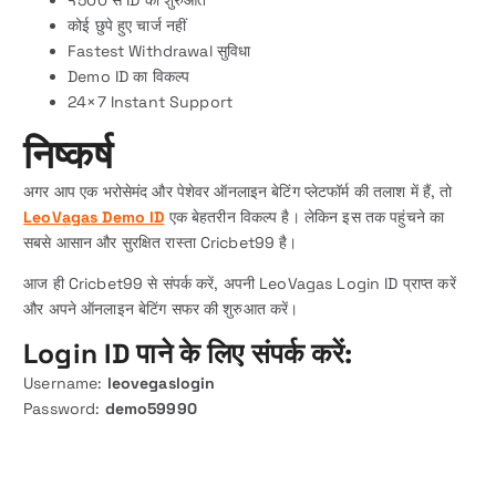
कोई छुपे हुए चार्ज नहीं
Fastest Withdrawal सुविधा
Demo ID का विकल्प
24×7 Instant Support
निष्कर्ष
अगर आप एक भरोसेमंद और पेशेवर ऑनलाइन बेटिंग प्लेटफॉर्म की तलाश में हैं, तो
LeoVagas Demo ID
एक बेहतरीन विकल्प है। लेकिन इस तक पहुंचने का
सबसे आसान और सुरक्षित रास्ता Cricbet99 है।
आज ही Cricbet99 से संपर्क करें, अपनी LeoVagas Login ID प्राप्त करें
और अपने ऑनलाइन बेटिंग सफर की शुरुआत करें।
Login ID पाने के लिए संपर्क करें:
Username:
leovegaslogin
Password:
demo59990