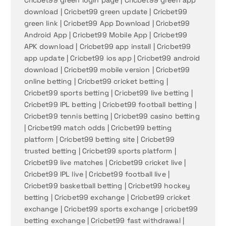
Cricbet99 green login page | Cricbet99 green app
download | Cricbet99 green update | Cricbet99
green link | Cricbet99 App Download | Cricbet99
Android App | Cricbet99 Mobile App | Cricbet99
APK download | Cricbet99 app install | Cricbet99
app update | Cricbet99 ios app | Cricbet99 android
download | Cricbet99 mobile version | Cricbet99
online betting | Cricbet99 cricket betting |
Cricbet99 sports betting | Cricbet99 live betting |
Cricbet99 IPL betting | Cricbet99 football betting |
Cricbet99 tennis betting | Cricbet99 casino betting
| Cricbet99 match odds | Cricbet99 betting
platform | Cricbet99 betting site | Cricbet99
trusted betting | Cricbet99 sports platform |
Cricbet99 live matches | Cricbet99 cricket live |
Cricbet99 IPL live | Cricbet99 football live |
Cricbet99 basketball betting | Cricbet99 hockey
betting | Cricbet99 exchange | Cricbet99 cricket
exchange | Cricbet99 sports exchange | cricbet99
betting exchange | Cricbet99 fast withdrawal |