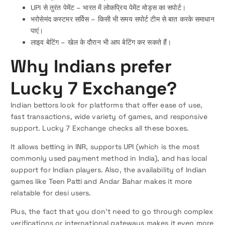
UPI से तुरंत पेमेंट – भारत में लोकप्रिय पेमेंट मोड्स का सपोर्ट।
भरोसेमंद कस्टमर सर्विस – किसी भी समय सपोर्ट टीम से बात करके समाधान
पाएं।
लाइव बेटिंग – खेल के दौरान भी आप बेटिंग कर सकते हैं।
Why Indians prefer
Lucky 7 Exchange?
Indian bettors look for platforms that offer ease of use,
fast transactions, wide variety of games, and responsive
support. Lucky 7 Exchange checks all these boxes.
It allows betting in INR, supports UPI (which is the most
commonly used payment method in India), and has local
support for Indian players. Also, the availability of Indian
games like Teen Patti and Andar Bahar makes it more
relatable for desi users.
Plus, the fact that you don’t need to go through complex
verifications or international gateways makes it even more