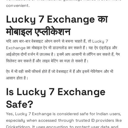
convenient.
Lucky 7 Exchange का
मोबाइल एप्लीकेशन
यदि आप बार-बार वेबसाइट ओपन करने से बचना चाहते हैं, तो Lucky 7
Exchange का मोबाइल ऐप भी डाउनलोड कर सकते हैं। यह ऐप एंड्रॉइड और
आईओएस दोनों वर्जन में उपलब्ध है। इसमें आप आसानी से लॉगिन कर सकते हैं, गेम
सिलेक्ट कर सकते हैं और लाइव बेटिंग का मज़ा ले सकते हैं।
ऐप में भी वही सभी फीचर्स होते हैं जो वेबसाइट में हैं और इसमें नेविगेशन और भी
आसान होता है।
Is Lucky 7 Exchange
Safe?
Yes, Lucky 7 Exchange is considered safe for Indian users,
especially when accessed through trusted ID providers like
Cricketidpro. It uses encryption to protect user data and