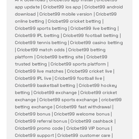
app update | Cricbet99 ios app | Cricbet99 android
download | Cricbet99 mobile version | Cricbet99
online betting | Cricbet99 cricket betting |
Cricbet99 sports betting | Cricbet99 live betting |
Cricbet99 IPL betting | Cricbet99 football betting |
Cricbet99 tennis betting | Cricbet99 casino betting
| Cricbet99 match odds | Cricbet99 betting
platform | Cricbet99 betting site | Cricbet99
trusted betting | Cricbet99 sports platform |
Cricbet99 live matches | Cricbet99 cricket live |
Cricbet99 IPL live | Cricbet99 football live |
Cricbet99 basketball betting | Cricbet99 hockey
betting | Cricbet99 exchange | Cricbet99 cricket
exchange | Cricbet99 sports exchange | cricbet99
betting exchange | Cricbet99 fast withdrawal |
Cricbet99 bonus | Cricbet99 welcome bonus |
Cricbet99 referral bonus | Cricbet99 cashback |
Cricbet99 promo code | Cricbet99 VIP bonus |
Cricbet99 support | Cricbet99 customer care |