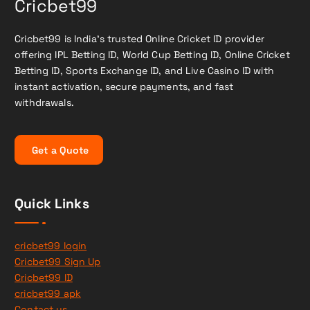
Cricbet99
Cricbet99 is India's trusted Online Cricket ID provider
offering IPL Betting ID, World Cup Betting ID, Online Cricket
Betting ID, Sports Exchange ID, and Live Casino ID with
instant activation, secure payments, and fast
withdrawals.
G
e
t
a
Q
u
o
t
e
Quick Links
cricbet99 login
Cricbet99 Sign Up
Cricbet99 ID
cricbet99 apk
Contact us