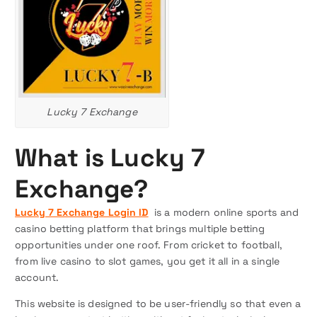
Lucky 7 Exchange
What is Lucky 7
Exchange?
Lucky 7 Exchange Login ID
is a modern online sports and
casino betting platform that brings multiple betting
opportunities under one roof. From cricket to football,
from live casino to slot games, you get it all in a single
account.
This website is designed to be user-friendly so that even a