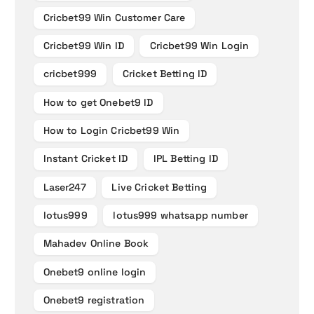
Cricbet99 Win Customer Care
Cricbet99 Win ID
Cricbet99 Win Login
cricbet999
Cricket Betting ID
How to get Onebet9 ID
How to Login Cricbet99 Win
Instant Cricket ID
IPL Betting ID
Laser247
Live Cricket Betting
lotus999
lotus999 whatsapp number
Mahadev Online Book
Onebet9 online login
Onebet9 registration