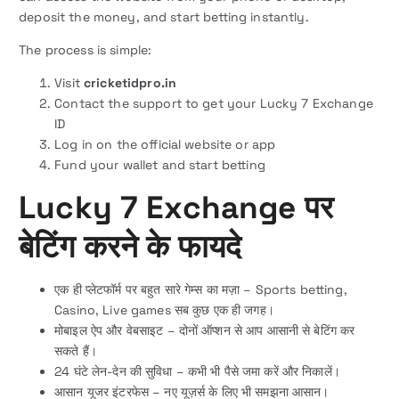
deposit the money, and start betting instantly.
The process is simple:
Visit
cricketidpro.in
Contact the support to get your Lucky 7 Exchange
ID
Log in on the official website or app
Fund your wallet and start betting
Lucky 7 Exchange पर
बेटिंग करने के फायदे
एक ही प्लेटफॉर्म पर बहुत सारे गेम्स का मज़ा – Sports betting,
Casino, Live games सब कुछ एक ही जगह।
मोबाइल ऐप और वेबसाइट – दोनों ऑप्शन से आप आसानी से बेटिंग कर
सकते हैं।
24 घंटे लेन-देन की सुविधा – कभी भी पैसे जमा करें और निकालें।
आसान यूजर इंटरफेस – नए यूज़र्स के लिए भी समझना आसान।