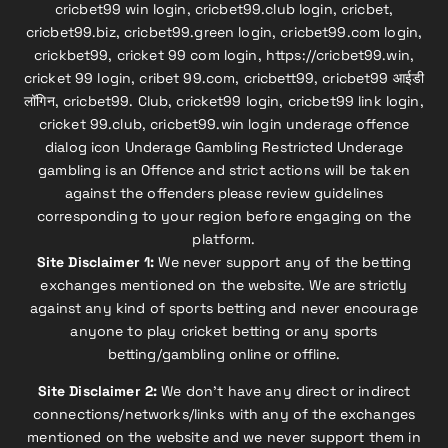
cricbet99 win login, cricbet99.club login, cricbet,
cricbet99.biz, cricbet99.green login, cricbet99.com login,
crickbet99, cricket 99 com login, https://cricbet99.win,
cricket 99 login, cribet 99.com, cricbett99, cricbet99 आईडी
लॉगिन, cricbet99. Club, cricket99 login, cricbet99 link login,
cricket 99.club, cricbet99.win login underage offence
dialog icon Underage Gambling Restricted Underage
gambling is an Offence and strict actions will be taken
against the offenders please review guidelines
corresponding to your region before engaging on the
platform.
Site Disclaimer 1:
We never support any of the betting
exchanges mentioned on the website. We are strictly
against any kind of sports betting and never encourage
anyone to play cricket betting or any sports
betting/gambling online or offline.
Site Disclaimer 2:
We don't have any direct or indirect
connections/networks/links with any of the exchanges
mentioned on the website and we never support them in