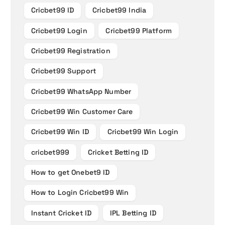
Cricbet99 ID
Cricbet99 India
Cricbet99 Login
Cricbet99 Platform
Cricbet99 Registration
Cricbet99 Support
Cricbet99 WhatsApp Number
Cricbet99 Win Customer Care
Cricbet99 Win ID
Cricbet99 Win Login
cricbet999
Cricket Betting ID
How to get Onebet9 ID
How to Login Cricbet99 Win
Instant Cricket ID
IPL Betting ID