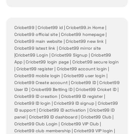
Cricbet99 | Cricbet99 id | Cricbet99.in Home |
Cricbet99 official site | Cricbet99 homepage |
Cricbet99 main website | Cricbet99 new link |
Cricbet99 latest link | Cricbet99 mirror site
|Cricbet99 Login | Cricbet99 Signup | Cricbet99
App | Cricbet99 login page | Cricbet99 secure login
| Cricbet99 register | Cricbet99 account login |
Cricbet99 mobile login | Cricbet99 user login |
Cricbet99 Create account | Cricbet99 ID | Cricbet99
User ID | Cricbet99 Betting ID | Cricbet99 Cricket ID |
Cricbet99 ID creation | Cricbet99 ID register |
Cricbet99 ID login | Cricbet99 ID signup | Cricbet99
ID support | Cricbet99 ID activation | Cricbet99 ID
panel | Cricbet99 ID dashboard | Cricbet99 Club |
Cricbet99 Club Login | Cricbet99 VIP Club |
Cricbet99 club membership | Cricbet99 VIP login |