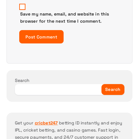
Save my name, email, and website in this
browser for the next time I comment.
Search
Search
Get your
cricbet247
betting ID instantly and enjoy
IPL, cricket betting, and casino games. Fast login,
secure payments, and 24/7 customer support in