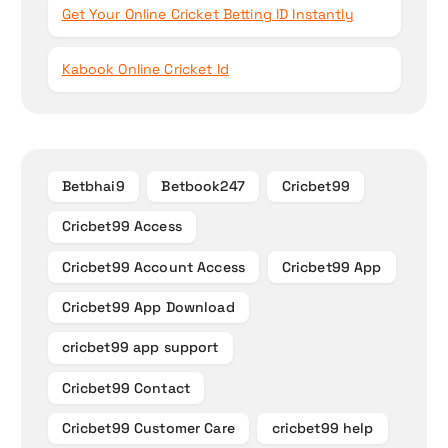
Get Your Online Cricket Betting ID Instantly
Kabook Online Cricket Id
Betbhai9
Betbook247
Cricbet99
Cricbet99 Access
Cricbet99 Account Access
Cricbet99 App
Cricbet99 App Download
cricbet99 app support
Cricbet99 Contact
Cricbet99 Customer Care
cricbet99 help