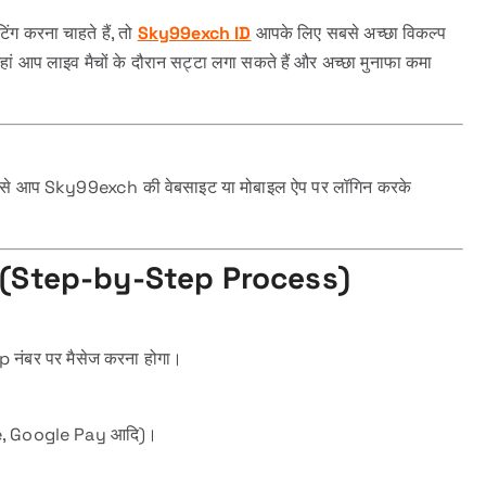
ग करना चाहते हैं, तो
Sky99exch ID
आपके लिए सबसे अच्छा विकल्प
हां आप लाइव मैचों के दौरान सट्टा लगा सकते हैं और अच्छा मुनाफा कमा
द से आप Sky99exch की वेबसाइट या मोबाइल ऐप पर लॉगिन करके
 (Step-by-Step Process)
ंबर पर मैसेज करना होगा।
nePe, Google Pay आदि)।