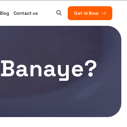
Blog
Contact us
Get id Now
 Banaye?