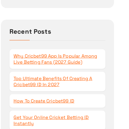
Recent Posts
Why Cricbet99 App Is Popular Among
Live Betting Fans (2027 Guide)
Top Ultimate Benefits Of Creating A
Cricbet99 ID In 2027
How To Create Cricbet99 ID
Get Your Online Cricket Betting ID
Instantly