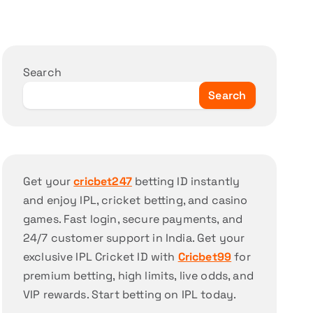
Search
Search
Get your
cricbet247
betting ID instantly
and enjoy IPL, cricket betting, and casino
games. Fast login, secure payments, and
24/7 customer support in India. Get your
exclusive IPL Cricket ID with
Cricbet99
for
premium betting, high limits, live odds, and
VIP rewards. Start betting on IPL today.