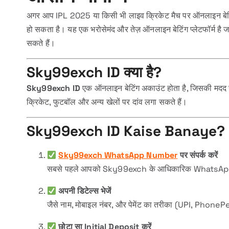
अगर आप IPL 2025 या किसी भी लाइव क्रिकेट मैच पर ऑनलाइन बेटिं
हो सकता है। यह एक भरोसेमंद और तेज़ ऑनलाइन बेटिंग प्लेटफॉर्म है ज
सकते हैं।
Sky99exch ID क्या है?
Sky99exch ID
एक ऑनलाइन बेटिंग अकाउंट होता है, जिसकी मद
क्रिकेट, फुटबॉल और अन्य खेलों पर दांव लगा सकते हैं।
Sky99exch ID Kaise Banaye?
Sky99exch WhatsApp Number
पर संपर्क करें
सबसे पहले आपको Sky99exch के आधिकारिक WhatsApp न
अपनी डिटेल्स भेजें
जैसे नाम, मोबाइल नंबर, और पेमेंट का तरीका (UPI, Pho
छोटा सा Initial Deposit करें