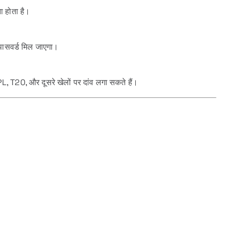
 होता है।
ासवर्ड मिल जाएगा।
T20, और दूसरे खेलों पर दांव लगा सकते हैं।