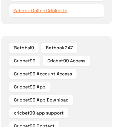
Kabook Online Cricket Id
Betbhai9
Betbook247
Cricbet99
Cricbet99 Access
Cricbet99 Account Access
Cricbet99 App
Cricbet99 App Download
cricbet99 app support
Cricbet99 Contact