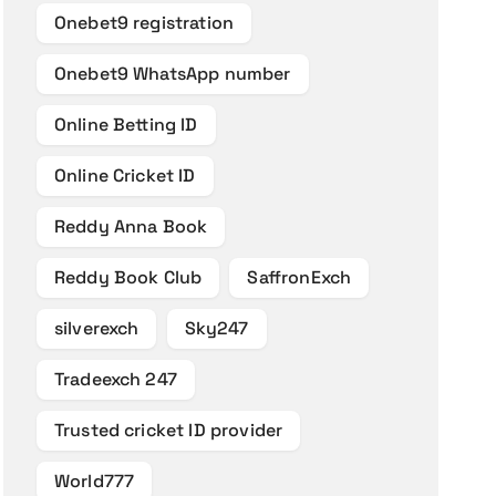
Onebet9 registration
Onebet9 WhatsApp number
Online Betting ID
Online Cricket ID
Reddy Anna Book
Reddy Book Club
SaffronExch
silverexch
Sky247
Tradeexch 247
Trusted cricket ID provider
World777