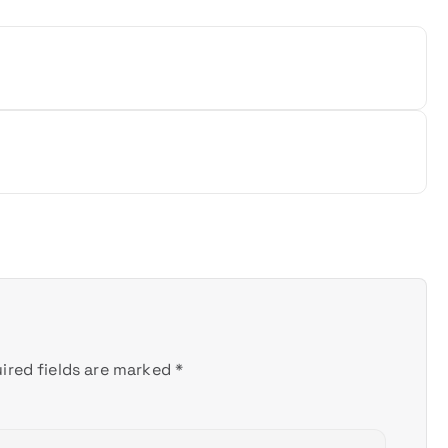
ired fields are marked
*