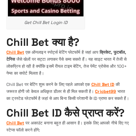
Get Chill Bet Login ID
Chill Bet क्या है?
Chill Bet
एक ऑनलाइन स्पोर्ट्स बेटिंग प्लेटफॉर्म है जहां आप
क्रिकेट, फुटबॉल,
टेनिस
जैसे खेलों पर सट्टा लगाकर पैसे कमा सकते हैं। यह साइट भारत में तेजी से
लोकप्रिय हो रही है क्योंकि इसमें रीयल टाइम बेटिंग, तेज पेमेंट प्रोसेस और 100+
गेम्स का सपोर्ट मिलता है।
Chill Bet पर बेटिंग शुरू करने के लिए पहले आपको एक
Chill Bet ID
की
जरूरत होगी जो केवल अधिकृत डीलर से ही मिल सकती है।
Cricbet99
भारत
का ट्रस्टेड प्लेटफॉर्म है जहां से आप बिना किसी परेशानी के ID प्राप्त कर सकते हैं।
Chill Bet ID कैसे प्राप्त करें?
Chill Bet
पर अकाउंट बनाना बहुत ही आसान है। इसके लिए आपको नीचे दिए गए
स्टेप्स फॉलो करने होंगे: