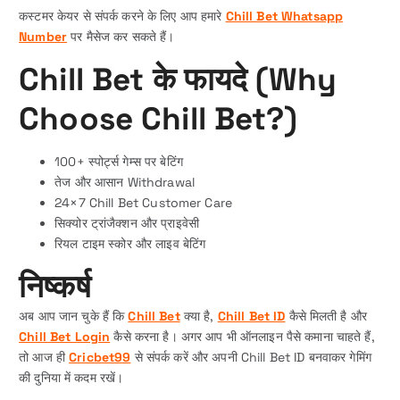
कस्टमर केयर से संपर्क करने के लिए आप हमारे
Chill Bet Whatsapp
Number
पर मैसेज कर सकते हैं।
Chill Bet के फायदे (Why
Choose Chill Bet?)
100+ स्पोर्ट्स गेम्स पर बेटिंग
तेज और आसान Withdrawal
24×7 Chill Bet Customer Care
सिक्योर ट्रांजैक्शन और प्राइवेसी
रियल टाइम स्कोर और लाइव बेटिंग
निष्कर्ष
अब आप जान चुके हैं कि
Chill Bet
क्या है,
Chill Bet ID
कैसे मिलती है और
Chill Bet Login
कैसे करना है। अगर आप भी ऑनलाइन पैसे कमाना चाहते हैं,
तो आज ही
Cricbet99
से संपर्क करें और अपनी Chill Bet ID बनवाकर गेमिंग
की दुनिया में कदम रखें।