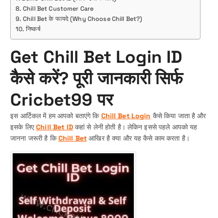
Chill Bet Customer Care
Chill Bet के फायदे (Why Choose Chill Bet?)
निष्कर्ष
Get Chill Bet Login ID
कैसे करें? पूरी जानकारी सिर्फ
Cricbet99 पर
इस आर्टिकल में हम आपको बताएंगे कि
Chill Bet Login
कैसे किया जाता है और
इसके लिए
Chill Bet ID
कहां से लेनी होती है। लेकिन इससे पहले आपको यह
जानना जरूरी है कि
Chill Bet
आखिर है क्या और यह कैसे काम करता है।