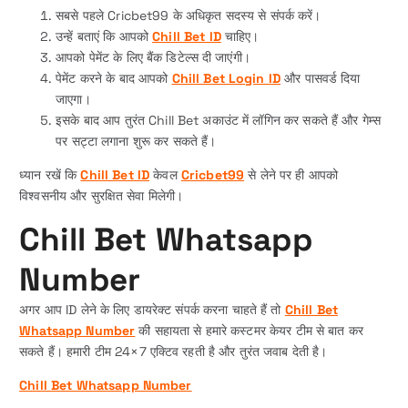
सबसे पहले Cricbet99 के अधिकृत सदस्य से संपर्क करें।
उन्हें बताएं कि आपको
Chill Bet ID
चाहिए।
आपको पेमेंट के लिए बैंक डिटेल्स दी जाएंगी।
पेमेंट करने के बाद आपको
Chill Bet Login ID
और पासवर्ड दिया
जाएगा।
इसके बाद आप तुरंत Chill Bet अकाउंट में लॉगिन कर सकते हैं और गेम्स
पर सट्टा लगाना शुरू कर सकते हैं।
ध्यान रखें कि
Chill Bet ID
केवल
Cricbet99
से लेने पर ही आपको
विश्वसनीय और सुरक्षित सेवा मिलेगी।
Chill Bet Whatsapp
Number
अगर आप ID लेने के लिए डायरेक्ट संपर्क करना चाहते हैं तो
Chill Bet
Whatsapp Number
की सहायता से हमारे कस्टमर केयर टीम से बात कर
सकते हैं। हमारी टीम 24×7 एक्टिव रहती है और तुरंत जवाब देती है।
Chill Bet Whatsapp Number