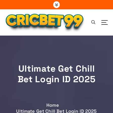
S
k
i
p
t
o
Online Cricket ID, Betting ID & Live Cricket Exchange
c
o
n
t
e
Ultimate Get Chill
n
t
Bet Login ID 2025
Home
Ultimate Get Chill Bet Login ID 2025