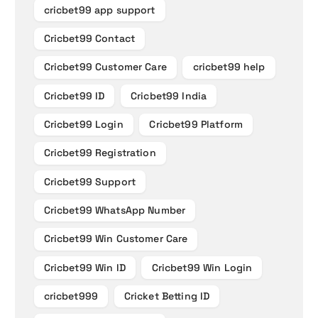
cricbet99 app support
Cricbet99 Contact
Cricbet99 Customer Care
cricbet99 help
Cricbet99 ID
Cricbet99 India
Cricbet99 Login
Cricbet99 Platform
Cricbet99 Registration
Cricbet99 Support
Cricbet99 WhatsApp Number
Cricbet99 Win Customer Care
Cricbet99 Win ID
Cricbet99 Win Login
cricbet999
Cricket Betting ID