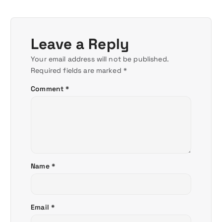
v
i
Leave a Reply
g
Your email address will not be published.
Required fields are marked
*
a
Comment
*
t
i
o
n
Name
*
Email
*