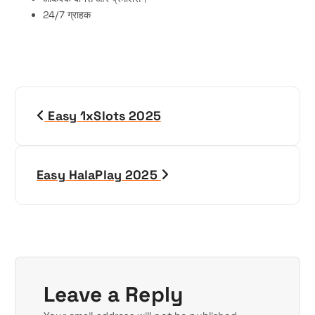
24/7 ग्राहक
P
Easy 1xSlots 2025
o
s
Easy HalaPlay 2025
t
n
a
v
Leave a Reply