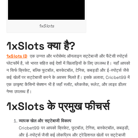
1xSlots
1xSlots क्या है?
1xSlots ID
एक उन्नत और भरोसेमंद ऑनलाइन सट्टेबाजी और फैंटेसी स्पोर्ट्स
प्लेटफॉर्म है, जो भारत सहित कई देशों में खिलाड़ियों के लिए उपलब्ध है। यहाँ आपको
न सिर्फ क्रिकेट, बल्कि फुटबॉल, बास्केटबॉल, टेनिस, कबड्डी और ई-स्पोर्ट्स जैसे
कई खेलों पर सट्टेबाजी करने के अवसर मिलते हैं। इसके अलावा, Cricbet99 में
एक उत्कृष्ट कैसिनो सेक्शन भी है जहाँ स्लॉट, ब्लैकजैक, रूलेट, और लाइव डीलर
गेम्स उपलब्ध हैं।
1xSlots के प्रमुख फीचर्स
व्यापक खेल और सट्टेबाजी विकल्प
Cricbet99 पर आपको क्रिकेट, फुटबॉल, टेनिस, बास्केटबॉल, कबड्डी,
और ई-स्पोर्ट्स जैसी कई लोकप्रिय और ट्रेडिशनल खेलों पर सट्टेबाजी