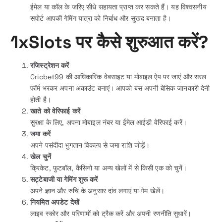
ईमेल या कॉल के जरिए सीधे सहायता प्राप्त कर सकते हैं। यह विश्वसनीय
सपोर्ट आपकी गेमिंग यात्रा को निर्बाध और सुखद बनाता है।
1xSlots पर कैसे शुरुआत करें?
रजिस्ट्रेशन करें
Cricbet99 की आधिकारिक वेबसाइट या मोबाइल ऐप पर जाएं और सरल
फॉर्म भरकर अपना अकाउंट बनाएं। आपको बस अपनी बेसिक जानकारी देनी
होती है।
खाते को वेरिफाई करें
सुरक्षा के लिए, अपना मोबाइल नंबर या ईमेल आईडी वेरिफाई करें।
जमा करें
अपने पसंदीदा भुगतान विकल्प से जमा राशि जोड़ें।
खेल चुनें
क्रिकेट, फुटबॉल, कैसिनो या अन्य खेलों में से किसी एक को चुनें।
सट्टेबाजी या गेमिंग शुरू करें
अपने ज्ञान और रुचि के अनुसार दांव लगाएं या गेम खेलें।
नियमित अपडेट देखें
लाइव स्कोर और परिणामों को ट्रैक करें और अपनी रणनीति सुधारें।