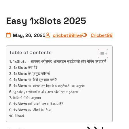
Easy 1xSlots 2025
May, 26, 2025
cricbet99live
Cricbet99
Table of Contents
1xSlots – आपका भरोसेमंद ऑनलाइन सट्टेबाजी और गेमिंग प्लेटफ़ॉर्म
1xSlots क्या है?
1xSlots के प्रमुख फीचर्स
1xSlots पर कैसे शुरुआत करें?
1xSlots पर ऑनलाइन क्रिकेट सट्टेबाजी का अनुभव
फुटबॉल, बास्केटबॉल और अन्य खेलों पर सट्टेबाजी
कैसिनो गेमिंग अनुभाव
1xSlots क्यों सबसे अच्छा विकल्प है?
1xSlots पर जीतने के टिप्स
निष्कर्ष