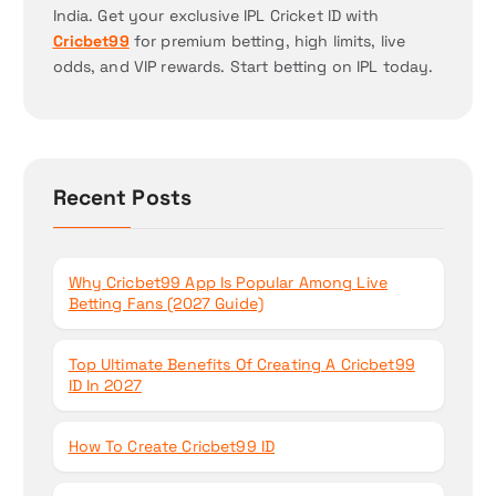
India. Get your exclusive IPL Cricket ID with
Cricbet99
for premium betting, high limits, live
odds, and VIP rewards. Start betting on IPL today.
Recent Posts
Why Cricbet99 App Is Popular Among Live
Betting Fans (2027 Guide)
Top Ultimate Benefits Of Creating A Cricbet99
ID In 2027
How To Create Cricbet99 ID