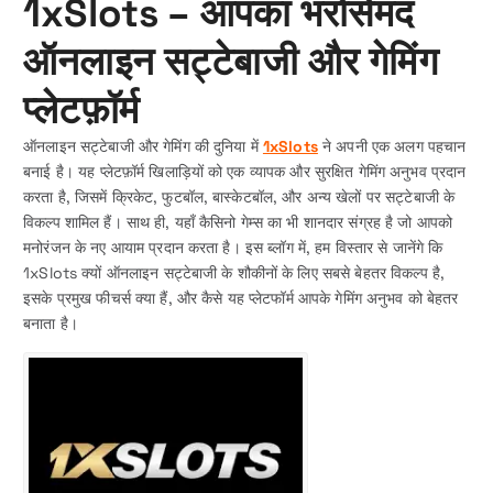
1xSlots – आपका भरोसेमंद
ऑनलाइन सट्टेबाजी और गेमिंग
प्लेटफ़ॉर्म
ऑनलाइन सट्टेबाजी और गेमिंग की दुनिया में
1xSlots
ने अपनी एक अलग पहचान
बनाई है। यह प्लेटफ़ॉर्म खिलाड़ियों को एक व्यापक और सुरक्षित गेमिंग अनुभव प्रदान
करता है, जिसमें क्रिकेट, फुटबॉल, बास्केटबॉल, और अन्य खेलों पर सट्टेबाजी के
विकल्प शामिल हैं। साथ ही, यहाँ कैसिनो गेम्स का भी शानदार संग्रह है जो आपको
मनोरंजन के नए आयाम प्रदान करता है। इस ब्लॉग में, हम विस्तार से जानेंगे कि
1xSlots क्यों ऑनलाइन सट्टेबाजी के शौकीनों के लिए सबसे बेहतर विकल्प है,
इसके प्रमुख फीचर्स क्या हैं, और कैसे यह प्लेटफॉर्म आपके गेमिंग अनुभव को बेहतर
बनाता है।