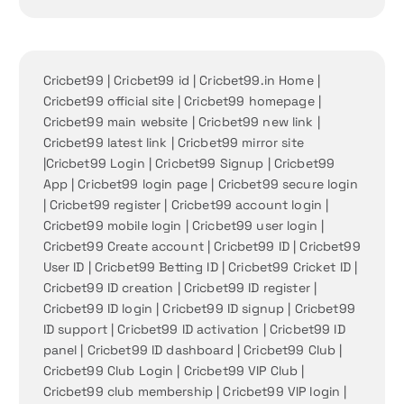
Cricbet99 | Cricbet99 id | Cricbet99.in Home |
Cricbet99 official site | Cricbet99 homepage |
Cricbet99 main website | Cricbet99 new link |
Cricbet99 latest link | Cricbet99 mirror site
|Cricbet99 Login | Cricbet99 Signup | Cricbet99
App | Cricbet99 login page | Cricbet99 secure login
| Cricbet99 register | Cricbet99 account login |
Cricbet99 mobile login | Cricbet99 user login |
Cricbet99 Create account | Cricbet99 ID | Cricbet99
User ID | Cricbet99 Betting ID | Cricbet99 Cricket ID |
Cricbet99 ID creation | Cricbet99 ID register |
Cricbet99 ID login | Cricbet99 ID signup | Cricbet99
ID support | Cricbet99 ID activation | Cricbet99 ID
panel | Cricbet99 ID dashboard | Cricbet99 Club |
Cricbet99 Club Login | Cricbet99 VIP Club |
Cricbet99 club membership | Cricbet99 VIP login |