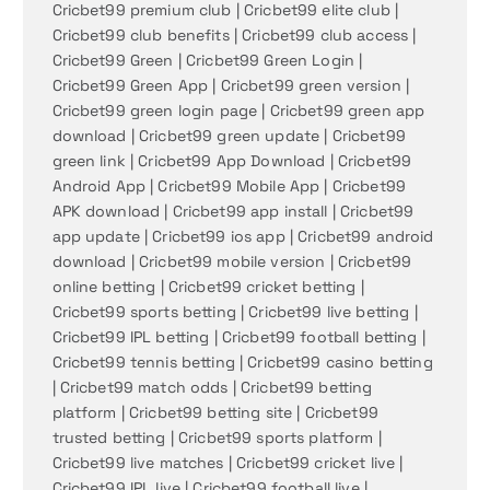
Cricbet99 premium club | Cricbet99 elite club |
Cricbet99 club benefits | Cricbet99 club access |
Cricbet99 Green | Cricbet99 Green Login |
Cricbet99 Green App | Cricbet99 green version |
Cricbet99 green login page | Cricbet99 green app
download | Cricbet99 green update | Cricbet99
green link | Cricbet99 App Download | Cricbet99
Android App | Cricbet99 Mobile App | Cricbet99
APK download | Cricbet99 app install | Cricbet99
app update | Cricbet99 ios app | Cricbet99 android
download | Cricbet99 mobile version | Cricbet99
online betting | Cricbet99 cricket betting |
Cricbet99 sports betting | Cricbet99 live betting |
Cricbet99 IPL betting | Cricbet99 football betting |
Cricbet99 tennis betting | Cricbet99 casino betting
| Cricbet99 match odds | Cricbet99 betting
platform | Cricbet99 betting site | Cricbet99
trusted betting | Cricbet99 sports platform |
Cricbet99 live matches | Cricbet99 cricket live |
Cricbet99 IPL live | Cricbet99 football live |