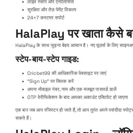
लाइव स्कोर और एनालिसिस
सुरक्षित और तेज़ पेमेंट विकल्प
24×7 कस्टमर सपोर्ट
HalaPlay पर खाता कैसे ब
HalaPlay के साथ जुड़ना बेहद आसान है। नए यूज़र्स के लिए साइनअप 
स्टेप-बाय-स्टेप गाइड:
Cricbet99 की आधिकारिक वेबसाइट पर जाएं
“Sign Up” पर क्लिक करें
अपना मोबाइल नंबर, नाम और एक मजबूत पासवर्ड डालें
OTP वेरीफिकेशन के बाद आपका अकाउंट एक्टिवेट हो जाएगा
एक बार जब आप रजिस्टर हो जाते हैं, तो आप तुरंत अपने पसंदीदा स्पोर्
सकते हैं।