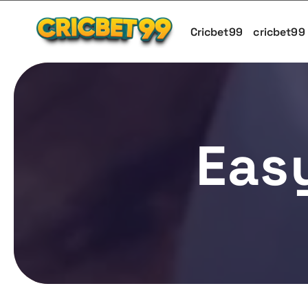
S
k
Cricbet99
cricbet99 
i
Online Cricket ID, Betting ID & Live Cricket Exchange
p
t
o
c
Eas
o
n
t
e
n
t