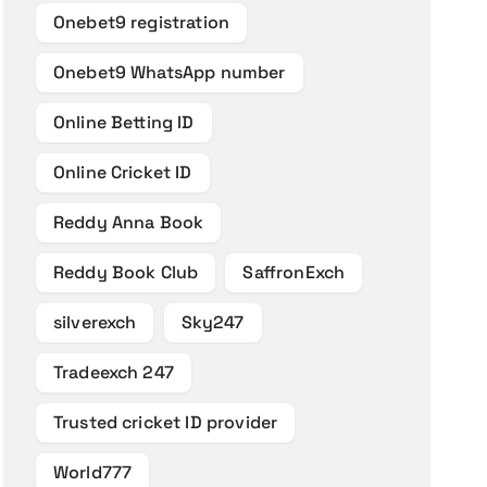
Onebet9 registration
Onebet9 WhatsApp number
Online Betting ID
Online Cricket ID
Reddy Anna Book
Reddy Book Club
SaffronExch
silverexch
Sky247
Tradeexch 247
Trusted cricket ID provider
World777