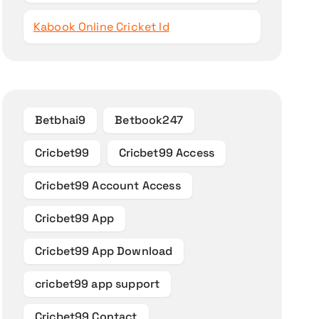
Kabook Online Cricket Id
Betbhai9
Betbook247
Cricbet99
Cricbet99 Access
Cricbet99 Account Access
Cricbet99 App
Cricbet99 App Download
cricbet99 app support
Cricbet99 Contact