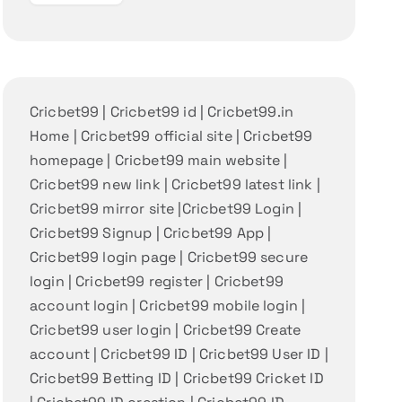
Cricbet99 | Cricbet99 id | Cricbet99.in
Home | Cricbet99 official site | Cricbet99
homepage | Cricbet99 main website |
Cricbet99 new link | Cricbet99 latest link |
Cricbet99 mirror site |Cricbet99 Login |
Cricbet99 Signup | Cricbet99 App |
Cricbet99 login page | Cricbet99 secure
login | Cricbet99 register | Cricbet99
account login | Cricbet99 mobile login |
Cricbet99 user login | Cricbet99 Create
account | Cricbet99 ID | Cricbet99 User ID |
Cricbet99 Betting ID | Cricbet99 Cricket ID